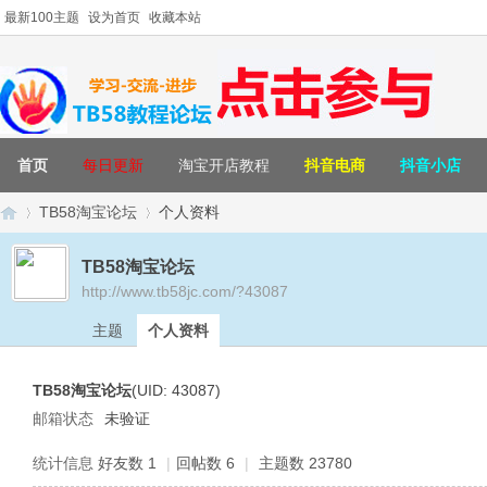
最新100主题
设为首页
收藏本站
首页
每日更新
淘宝开店教程
抖音电商
抖音小店
TB58淘宝论坛
个人资料
TB58淘宝论坛
http://www.tb58jc.com/?43087
T
›
›
主题
个人资料
TB58淘宝论坛
(UID: 43087)
邮箱状态
未验证
统计信息
好友数 1
|
回帖数 6
|
主题数 23780