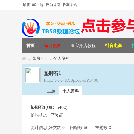
最新100主题
设为首页
收藏本站
首页
每日更新
淘宝开店教程
抖音电商
垫脚石1
个人资料
垫脚石1
http://www.tb58jc.com/?5400
T
›
›
主题
个人资料
垫脚石1
(UID: 5400)
邮箱状态
已验证
统计信息
好友数 0
|
回帖数 56
|
主题数 0