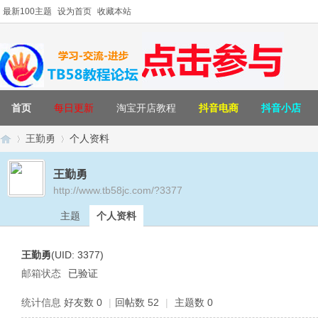
最新100主题
设为首页
收藏本站
首页
每日更新
淘宝开店教程
抖音电商
抖音小店
王勤勇
个人资料
王勤勇
http://www.tb58jc.com/?3377
T
›
›
主题
个人资料
王勤勇
(UID: 3377)
邮箱状态
已验证
统计信息
好友数 0
|
回帖数 52
|
主题数 0