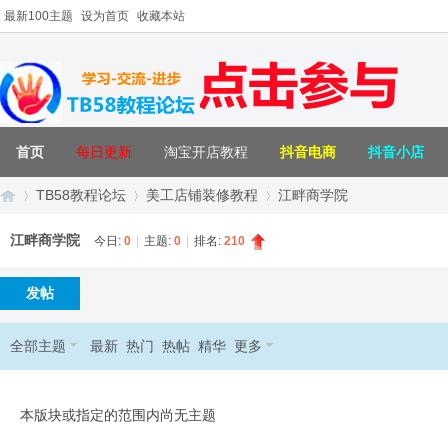
最新100主题
设为首页
收藏本站
首页
每日更新
淘宝开店教程
抖音电商
抖音小店
TB58教程论坛
美工店铺装修教程
江畔商学院
江畔商学院
今日:
0
|
主题:
0
|
排名:
210
T
»
›
›
发帖
全部主题
最新
热门
热帖
精华
更多
本版块或指定的范围内尚无主题