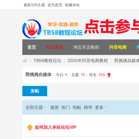
最新100主题
设为首页
收藏本站
首页
每日更新
淘宝开店教程
抖音电商
TB58教程论坛
2025年抖音电商教程
郭拽拽自媒
郭拽拽自媒体
今日:
0
|
主题:
70
|
排名:
319
T
»
›
›
发帖
全部主题
最新
热门
热帖
精华
更多
如何加入本站论坛VIP