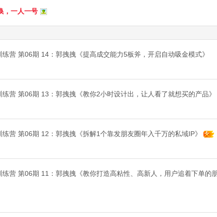
换，一人一号
IP训练营 第06期 14：郭拽拽《提高成交能力5板斧，开启自动吸金模式》
IP训练营 第06期 13：郭拽拽《教你2小时设计出，让人看了就想买的产品》
P训练营 第06期 12：郭拽拽《拆解1个靠发朋友圈年入千万的私域IP》
IP训练营 第06期 11：郭拽拽《教你打造高粘性、高新人，用户追着下单的