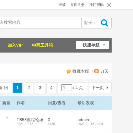
登录
立即注册
找回密码
帖子
搜
快捷导航
加入VIP
电商工具箱
索
收藏本版
|
订阅
返 回
1
2
3
4
/ 4 页
下一页
新窗
作者
回复/查看
最后发表
TB58教程论坛
0
admin
2021-10-13
5786
2021-10-13 16:09