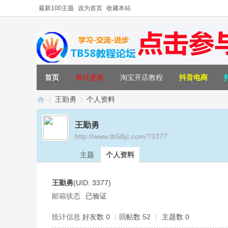
最新100主题
设为首页
收藏本站
首页
每日更新
淘宝开店教程
抖音电商
王勤勇
个人资料
王勤勇
http://www.tb58jc.com/?3377
T
›
›
主题
个人资料
王勤勇
(UID: 3377)
邮箱状态
已验证
统计信息
好友数 0
|
回帖数 52
|
主题数 0